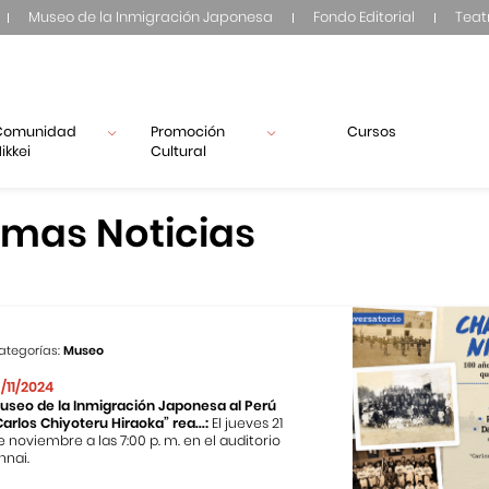
Museo de la Inmigración Japonesa
Fondo Editorial
Teat
Comunidad
Promoción
Cursos
ikkei
Cultural
imas Noticias
ategorías:
Museo
3/11/2024
useo de la Inmigración Japonesa al Perú
Carlos Chiyoteru Hiraoka” rea...:
El jueves 21
e noviembre a las 7:00 p. m. en el auditorio
nnai.