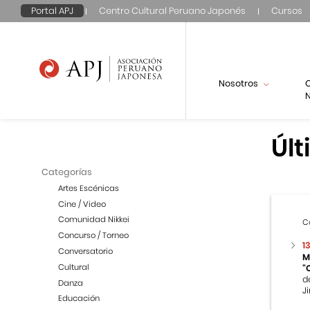
Portal APJ
Centro Cultural Peruano Japonés
Cursos
Nosotros
N
Últ
Categorías
Artes Escénicas
Cine / Video
Comunidad Nikkei
C
Concurso / Torneo
1
Conversatorio
M
Cultural
“
d
Danza
Ji
Educación