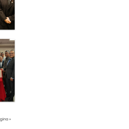
ágina
»