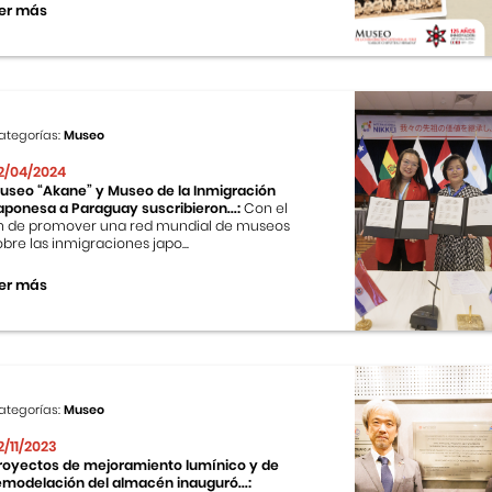
er más
ategorías:
Museo
2/04/2024
useo “Akane” y Museo de la Inmigración
aponesa a Paraguay suscribieron...:
Con el
in de promover una red mundial de museos
obre las inmigraciones japo...
er más
ategorías:
Museo
2/11/2023
royectos de mejoramiento lumínico y de
emodelación del almacén inauguró...: