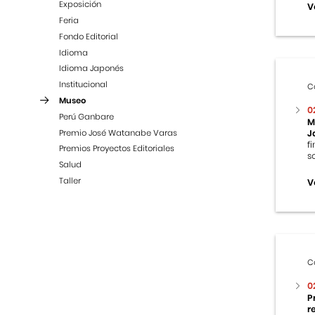
Exposición
V
Feria
Fondo Editorial
Idioma
Idioma Japonés
Institucional
C
Museo
0
Perú Ganbare
M
Premio José Watanabe Varas
J
f
Premios Proyectos Editoriales
s
Salud
Taller
V
C
0
P
r