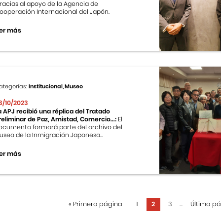
racias al apoyo de la Agencia de
ooperación Internacional del Japón.
er más
ategorías:
Institucional, Museo
3/10/2023
a APJ recibió una réplica del Tratado
reliminar de Paz, Amistad, Comercio...:
El
ocumento formará parte del archivo del
useo de la Inmigración Japonesa...
er más
«
Primera página
1
2
3
...
Última p