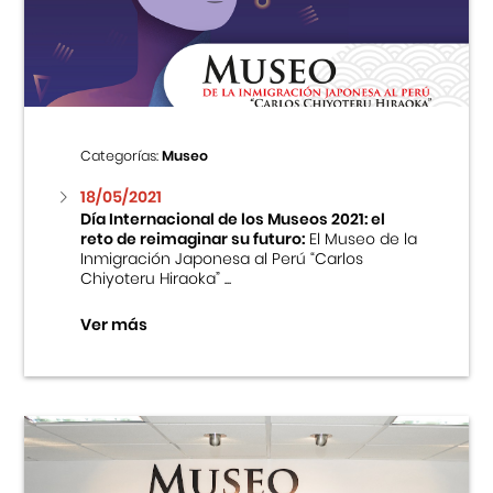
Centro Cultural Peruano Japonés
Cursos
Museo de la Inmigración Japonesa
Categorías:
Museo
Fondo Editorial
18/05/2021
Día Internacional de los Museos 2021: el
reto de reimaginar su futuro:
El Museo de la
Teatro Peruano Japonés
Inmigración Japonesa al Perú “Carlos
Chiyoteru Hiraoka” ...
Ver más