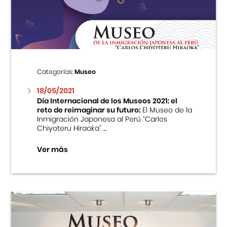
Centro Cultural Peruano Japonés
Cursos
Museo de la Inmigración Japonesa
Categorías:
Museo
Fondo Editorial
18/05/2021
Día Internacional de los Museos 2021: el
reto de reimaginar su futuro:
El Museo de la
Teatro Peruano Japonés
Inmigración Japonesa al Perú “Carlos
Chiyoteru Hiraoka” ...
Ver más