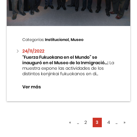
Categorías:
Institucional, Museo
24/11/2022
“Fuerza Fukuokana en el Mundo” se
inauguró en el Museo de la Inmigració...:
La
muestra expone las actividades de los
distintos kenjinkai fukuokanos en di...
Ver más
«
...
2
3
4
...
»