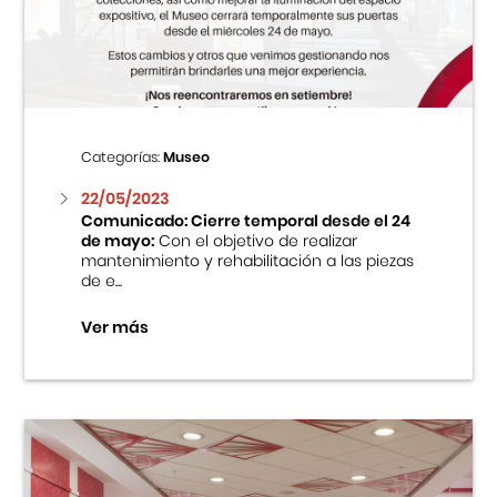
Centro Cultural Peruano Japonés
Cursos
Museo de la Inmigración Japonesa
Categorías:
Museo
Fondo Editorial
22/05/2023
Comunicado: Cierre temporal desde el 24
de mayo:
Con el objetivo de realizar
Teatro Peruano Japonés
mantenimiento y rehabilitación a las piezas
de e...
Ver más