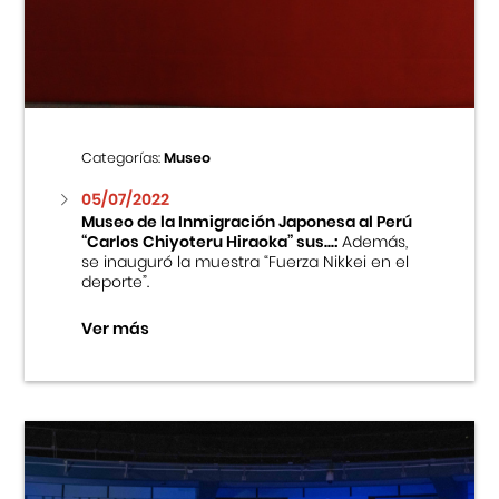
Centro Cultural Peruano Japonés
Cursos
Museo de la Inmigración Japonesa
Categorías:
Museo
Fondo Editorial
05/07/2022
Museo de la Inmigración Japonesa al Perú
“Carlos Chiyoteru Hiraoka” sus...:
Además,
Teatro Peruano Japonés
se inauguró la muestra “Fuerza Nikkei en el
deporte”.
Ver más