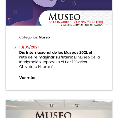
Centro Cultural Peruano Japonés
Cursos
Museo de la Inmigración Japonesa
Categorías:
Museo
Fondo Editorial
18/05/2021
Día Internacional de los Museos 2021: el
reto de reimaginar su futuro:
El Museo de la
Teatro Peruano Japonés
Inmigración Japonesa al Perú “Carlos
Chiyoteru Hiraoka” ...
Ver más