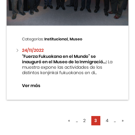
Categorías:
Institucional, Museo
24/11/2022
“Fuerza Fukuokana en el Mundo” se
inauguró en el Museo de la Inmigració...:
La
muestra expone las actividades de los
distintos kenjinkai fukuokanos en di...
Ver más
«
...
2
3
4
...
»