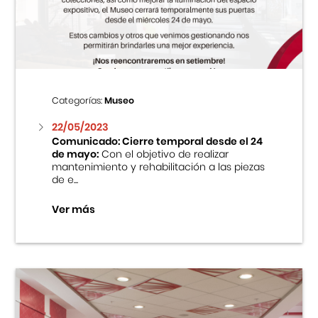
Centro Cultural Peruano Japonés
Cursos
Museo de la Inmigración Japonesa
Categorías:
Museo
Fondo Editorial
22/05/2023
Comunicado: Cierre temporal desde el 24
de mayo:
Con el objetivo de realizar
Teatro Peruano Japonés
mantenimiento y rehabilitación a las piezas
de e...
Ver más