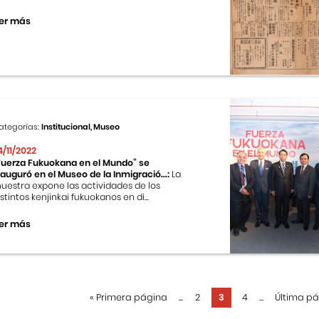
er más
ategorías:
Institucional, Museo
4/11/2022
Fuerza Fukuokana en el Mundo” se
nauguró en el Museo de la Inmigració...:
La
uestra expone las actividades de los
istintos kenjinkai fukuokanos en di...
er más
«
Primera página
...
2
3
4
...
Última p