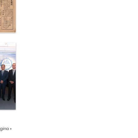
ágina
»