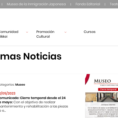
Museo de la Inmigración Japonesa
Fondo Editorial
Teat
Comunidad
Promoción
Cursos
ikkei
Cultural
imas Noticias
ategorías:
Museo
2/05/2023
omunicado: Cierre temporal desde el 24
e mayo:
Con el objetivo de realizar
antenimiento y rehabilitación a las piezas
 e...