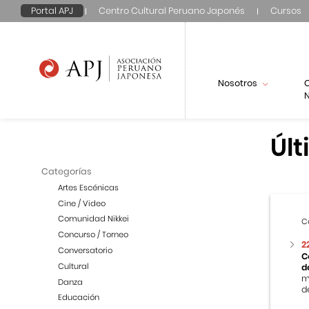
Portal APJ
Centro Cultural Peruano Japonés
Cursos
Nosotros
N
Últ
Categorías
Artes Escénicas
Cine / Video
Comunidad Nikkei
C
Concurso / Torneo
2
Conversatorio
C
Cultural
d
m
Danza
de
Educación