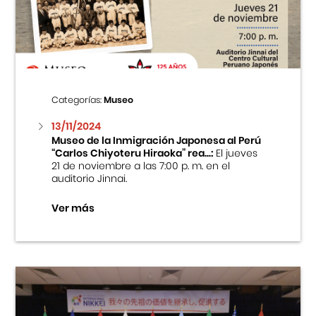
Centro Cultural Peruano Japonés
Cursos
Museo de la Inmigración Japonesa
Categorías:
Museo
Fondo Editorial
13/11/2024
Museo de la Inmigración Japonesa al Perú
“Carlos Chiyoteru Hiraoka” rea...:
El jueves
Teatro Peruano Japonés
21 de noviembre a las 7:00 p. m. en el
auditorio Jinnai.
Ver más