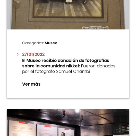
Centro Cultural Peruano Japonés
Cursos
Museo de la Inmigración Japonesa
Categorías:
Museo
Fondo Editorial
27/01/2022
El Museo recibió donación de fotografías
sobre la comunidad nikkei:
Fueron donadas
Teatro Peruano Japonés
por el fotógrafo Samuel Chambi
Ver más