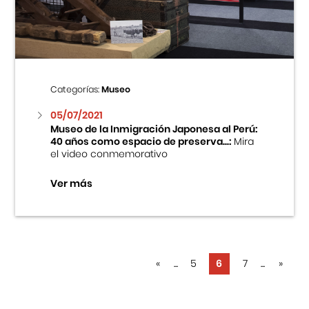
Categorías:
Museo
05/07/2021
Museo de la Inmigración Japonesa al Perú:
40 años como espacio de preserva...:
Mira
el video conmemorativo
Ver más
«
...
5
6
7
...
»