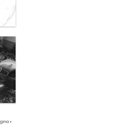
ágina
»