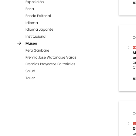
Exposición
V
Feria
Fondo Editorial
Idioma
Idioma Japonés
Institucional
C
Museo
0
Perú Ganbare
M
Premio José Watanabe Varas
c
c
Premios Proyectos Editoriales
C
Salud
Taller
V
C
1
D
c