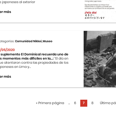
e japoneses al exterior
er más
ategorías:
Comunidad Nikkei, Museo
0/05/2020
l suplemento El Dominical recuerda uno de
os momentos más difíciles en la...:
“El día en
ue atentaron contra las propiedades de los
aponeses en Lima y...
er más
«
Primera página
...
6
7
8
Última p