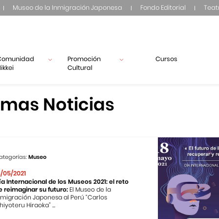
Museo de la Inmigración Japonesa
Fondo Editorial
Teat
Comunidad
Promoción
Cursos
ikkei
Cultural
imas Noticias
ategorías:
Museo
8/05/2021
ía Internacional de los Museos 2021: el reto
e reimaginar su futuro:
El Museo de la
nmigración Japonesa al Perú “Carlos
hiyoteru Hiraoka” ...