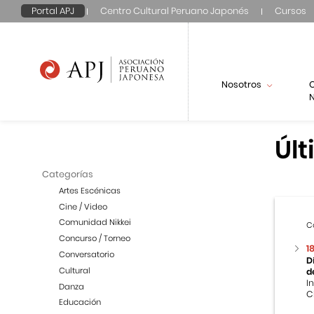
Portal APJ
Centro Cultural Peruano Japonés
Cursos
Nosotros
N
Últ
Categorías
Artes Escénicas
Cine / Video
Comunidad Nikkei
C
Concurso / Torneo
1
Conversatorio
D
Cultural
d
I
Danza
C
Educación