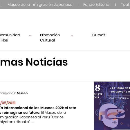
Museo de la Inmigración Japonesa
Fondo Editorial
Teat
Comunidad
Promoción
Cursos
ikkei
Cultural
imas Noticias
ategorías:
Museo
8/05/2021
ía Internacional de los Museos 2021: el reto
e reimaginar su futuro:
El Museo de la
nmigración Japonesa al Perú “Carlos
hiyoteru Hiraoka” ...