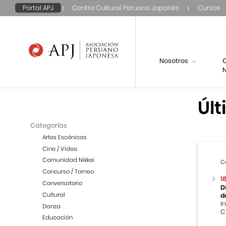
Portal APJ
Centro Cultural Peruano Japonés
Cursos
Nosotros
N
Últ
Categorías
Artes Escénicas
Cine / Video
Comunidad Nikkei
C
Concurso / Torneo
1
Conversatorio
D
Cultural
d
I
Danza
C
Educación