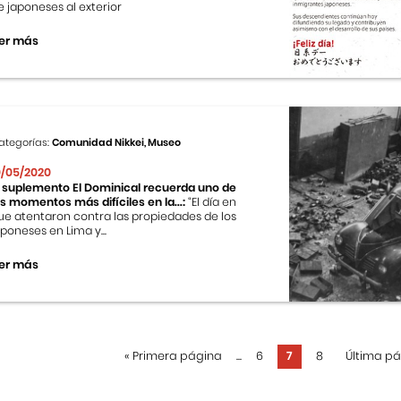
e japoneses al exterior
er más
ategorías:
Comunidad Nikkei, Museo
0/05/2020
l suplemento El Dominical recuerda uno de
os momentos más difíciles en la...:
“El día en
ue atentaron contra las propiedades de los
aponeses en Lima y...
er más
«
Primera página
...
6
7
8
Última p