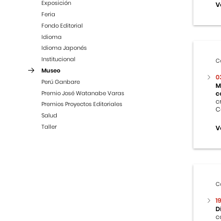
Exposición
V
Feria
Fondo Editorial
Idioma
Idioma Japonés
Institucional
C
Museo
0
Perú Ganbare
M
Premio José Watanabe Varas
c
c
Premios Proyectos Editoriales
C
Salud
Taller
V
C
1
D
c