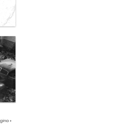
ágina
»