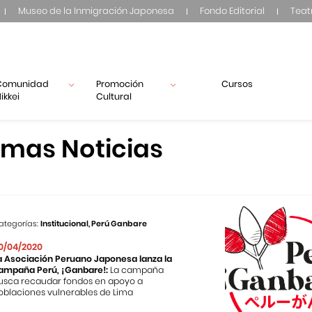
Museo de la Inmigración Japonesa
Fondo Editorial
Teat
Comunidad
Promoción
Cursos
ikkei
Cultural
imas Noticias
ategorías:
Institucional, Perú Ganbare
0/04/2020
a Asociación Peruano Japonesa lanza la
ampaña Perú, ¡Ganbare!:
La campaña
usca recaudar fondos en apoyo a
oblaciones vulnerables de Lima