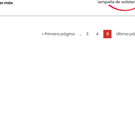
er más
«
Primera página
...
3
4
5
Última p