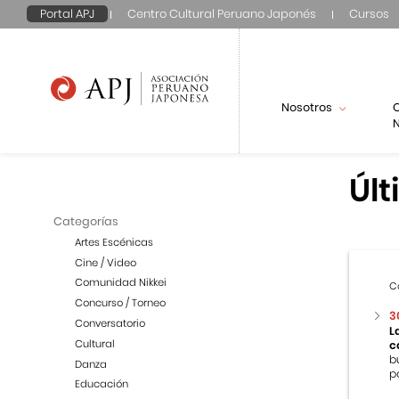
Portal APJ
Centro Cultural Peruano Japonés
Cursos
Nosotros
N
Últ
Categorías
Artes Escénicas
Cine / Video
Comunidad Nikkei
C
Concurso / Torneo
3
Conversatorio
L
Cultural
c
b
Danza
p
Educación