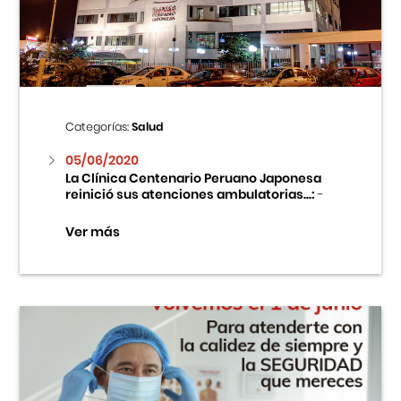
Centro Cultural Peruano Japonés
Cursos
Museo de la Inmigración Japonesa
Categorías:
Salud
Fondo Editorial
05/06/2020
La Clínica Centenario Peruano Japonesa
reinició sus atenciones ambulatorias...:
-
Teatro Peruano Japonés
Ver más