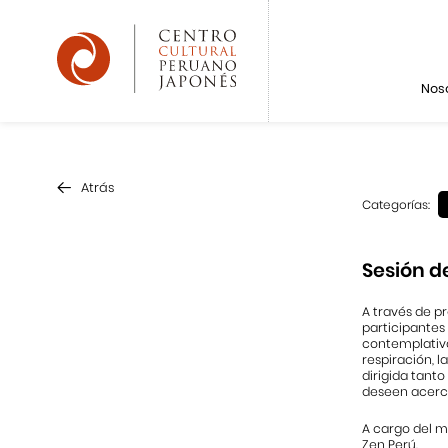
Nos
Atrás
Categorías:
Sesión d
A través de pr
participantes
contemplativa
respiración, l
dirigida tant
deseen acerca
A cargo del m
Zen Perú.