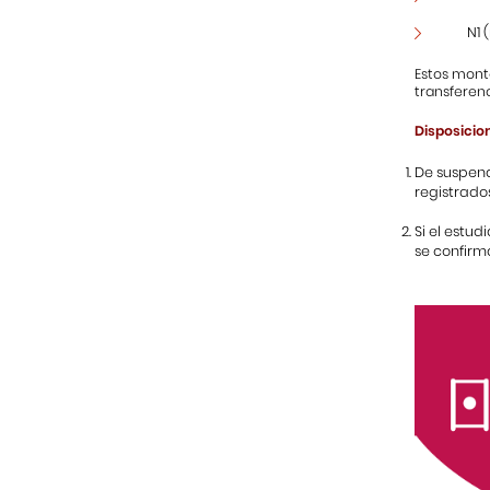
N1 
Estos monto
transferenc
Disposicio
De suspend
registrado
Si el estu
se confirm