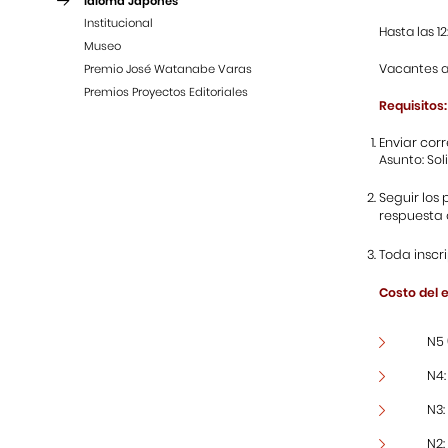
Idioma Japonés
Institucional
Hasta las 1
Museo
Vacantes ab
Premio José Watanabe Varas
Premios Proyectos Editoriales
Requisitos:
Enviar corr
Asunto: Soli
Seguir los 
respuesta 
Toda inscr
Costo del 
N5 
N4:
N3:
N2: