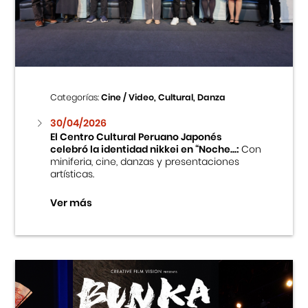
Cursos
Museo de la Inmigración Japonesa
Fondo Editorial
Categorías:
Cine / Video, Cultural, Danza
30/04/2026
Teatro Peruano Japonés
El Centro Cultural Peruano Japonés
celebró la identidad nikkei en “Noche...:
Con
miniferia, cine, danzas y presentaciones
artísticas.
Ver más