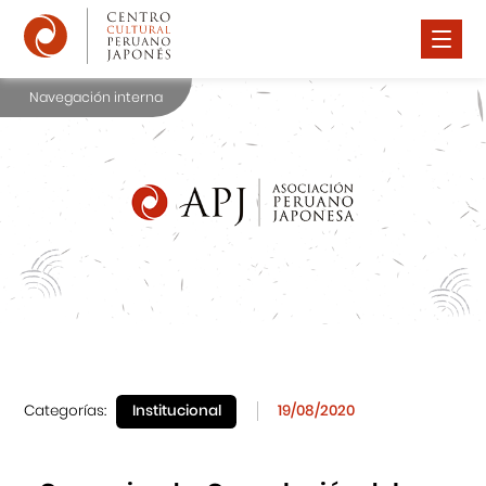
Navegación interna
Nosotros
Difusión Cultural
Cursos
Noticias
Premio Watanabe 2025
Contáctanos
Categorías:
Institucional
19/08/2020