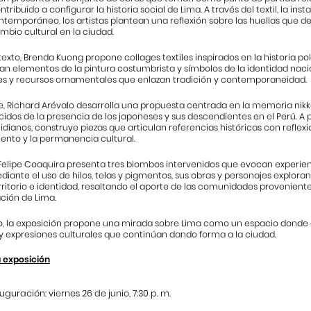
ribuido a configurar la historia social de Lima. A través del textil, la insta
emporáneo, los artistas plantean una reflexión sobre las huellas que de
ambio cultural en la ciudad.
exto, Brenda Kuong propone collages textiles inspirados en la historia polí
tan elementos de la pintura costumbrista y símbolos de la identidad nac
es y recursos ornamentales que enlazan tradición y contemporaneidad.
e, Richard Arévalo desarrolla una propuesta centrada en la memoria nikk
dos de la presencia de los japoneses y sus descendientes en el Perú. A pa
idianos, construye piezas que articulan referencias históricas con reflexio
ento y la permanencia cultural.
Felipe Coaquira presenta tres biombos intervenidos que evocan experien
diante el uso de hilos, telas y pigmentos, sus obras y personajes exploran
rritorio e identidad, resaltando el aporte de las comunidades provenientes 
ción de Lima.
o, la exposición propone una mirada sobre Lima como un espacio donde c
 expresiones culturales que continúan dando forma a la ciudad.
a exposición
uguración: viernes 26 de junio, 7:30 p. m.