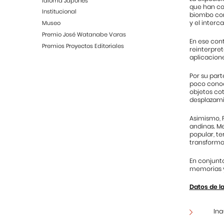
Idioma Japonés
que han cont
Institucional
biombo cont
y el interc
Museo
Premio José Watanabe Varas
En ese cont
Premios Proyectos Editoriales
reinterpre
aplicacion
Por su part
poco conoci
objetos cot
desplazami
Asimismo, 
andinas. Me
popular, te
transforma
En conjunt
memorias y
Datos de l
Ina