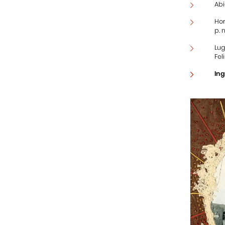
Abi
Hor
p. 
Lug
Fel
Ing