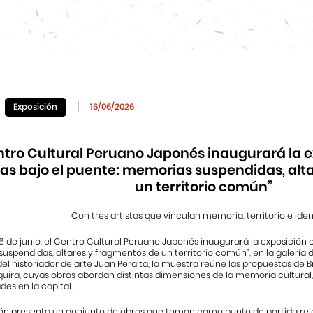
Exposición
16/06/2026
ntro Cultural Peruano Japonés inaugurará la e
as bajo el puente: memorias suspendidas, alt
un territorio común”
Con tres artistas que vinculan memoria, territorio e ide
26 de junio, el Centro Cultural Peruano Japonés inaugurará la exposición c
spendidas, altares y fragmentos de un territorio común”, en la galería de 
el historiador de arte Juan Peralta, la muestra reúne las propuestas de 
uira, cuyas obras abordan distintas dimensiones de la memoria cultural,
des en la capital.
ión presenta un conjunto de obras que toman como punto de partida rela