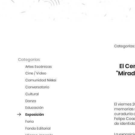
Categorías:
Categorías
El Ce
Artes Escénicas
“Mirad
Cine / Video
Comunidad Nikkei
Conversatorio
Cultural
Danza
El viernes 
Educación
memorias su
curaduría d
Exposición
Felipe Coaq
Feria
de identida
Fondo Editorial
La exposic