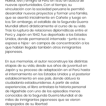
Hawái, 1997) emigró al Perú en 1930 en busca de
nuevas oportunidades. Con el tiempo, su
vinculación con la sociedad peruana le permitió
desarrollar nuevos proyectos y formar una familia,
que se asentó inicialmente en Cañete y luego en
Ica. Sin embargo, el estallido de la Segunda Guerra
Mundial alteró drásticamente el curso de su vida.
Tras la ruptura de relaciones diplomáticas entre el
Perú y Japón en 1942, fue deportado a los Estados
Unidos, donde permaneció internado
–
junto a su
esposa e hijos
–
en campos de concentración a los
que habían llegado también otros inmigrantes
japoneses.
En sus memorias, el autor reconstruye las distintas
etapas de su vida, desde sus años de juventud en
Japón y su proceso de adaptación en el Perú hasta
el internamiento en los Estados Unidos y el posterior
establecimiento en ese país, donde obtuvo la
ciudadanía estadounidense. A partir de estas
experiencias, el libro entrelaza la historia personal
de Higashide con uno de los episodios menos
conocidos de la Segunda Guerra Mundial: el de
miles de inmigrantes japoneses que se vieron
despojados de su libertad