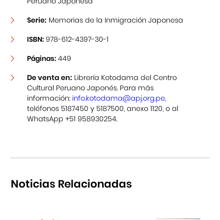
Peruano Japonesa
Serie:
Memorias de la Inmigración Japonesa
ISBN:
978-612-4397-30-1
Páginas:
449
De venta en:
Librería Kotodama del Centro
Cultural Peruano Japonés. Para más
información:
info.kotodama@apj.org.pe
,
teléfonos 5187450 y 5187500, anexo 1120, o al
WhatsApp +51 958930254.
Noticias Relacionadas