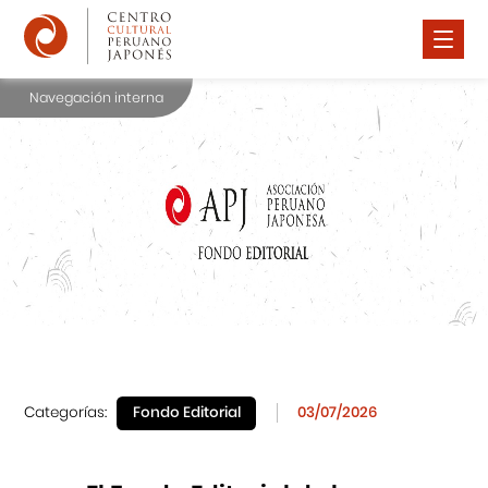
Navegación interna
Nosotros
Difusión Cultural
Cursos
Noticias
Premio Watanabe 2025
Contáctanos
Categorías:
Fondo Editorial
03/07/2026