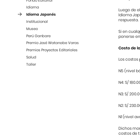
Fondo Editorial
Idioma
Luego de el
Idioma Japonés
Idioma Japo
respuesta.
Institucional
Museo
Si en cualq
Perú Ganbare
ponerse en 
Premio José Watanabe Varas
Costo de la
Premios Proyectos Editoriales
Salud
Los costos 
Taller
N5 (nivel bá
N4: S/ 180.0
N3: S/ 200.
N2: S/ 230.0
N1 (nivel a
Dichos mont
costos de t