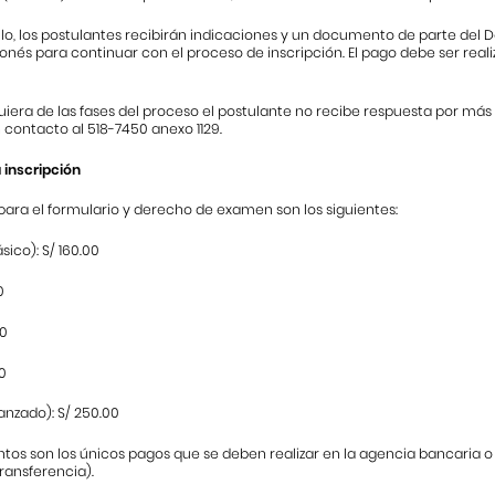
lo, los postulantes recibirán indicaciones y un documento de parte del 
nés para continuar con el proceso de inscripción. El pago debe ser reali
uiera de las fases del proceso el postulante no recibe respuesta por má
contacto al 518-7450 anexo 1129.
 inscripción
para el formulario y derecho de examen son los siguientes:
sico): S/ 160.00
0
00
0
vanzado): S/ 250.00
os son los únicos pagos que se deben realizar en la agencia bancaria o p
ransferencia).