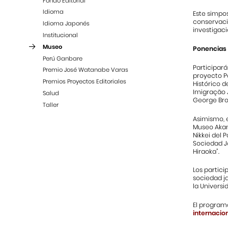
Fondo Editorial
Idioma
Este simpo
conservació
Idioma Japonés
investigaci
Institucional
Museo
Ponencias 
Perú Ganbare
Participará
Premio José Watanabe Varas
proyecto Pa
Premios Proyectos Editoriales
Histórico d
Imigração J
Salud
George Brow
Taller
Asimismo, e
Museo Akan
Nikkei del
Sociedad J
Hiraoka”.
Los partic
sociedad ja
la Universi
El program
internacio