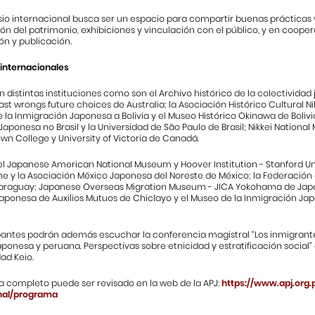
sio internacional busca ser un espacio para compartir buenas práctica
n del patrimonio, exhibiciones y vinculación con el público, y en coopera
ón y publicación.
internacionales
n distintas instituciones como son el Archivo histórico de la colectividad
st wrongs future choices de Australia; la Asociación Histórico Cultural Ni
e la Inmigración Japonesa a Bolivia y el Museo Histórico Okinawa de Bolivi
aponesa no Brasil y la Universidad de São Paulo de Brasil; Nikkei Nationa
n College y University of Victoria de Canadá.
l Japanese American National Museum y Hoover Institution - Stanford Uni
e y la Asociación México Japonesa del Noreste de México; la Federación
 Paraguay; Japanese Overseas Migration Museum - JICA Yokohama de Japón
aponesa de Auxilios Mutuos de Chiclayo y el Museo de la Inmigración Jap
ipantes podrán además escuchar la conferencia magistral “Los inmigrant
ponesa y peruana. Perspectivas sobre etnicidad y estratificación social”
dad Keio.
a completo puede ser revisado en la web de la APJ:
https://www.apj.org
nal/programa