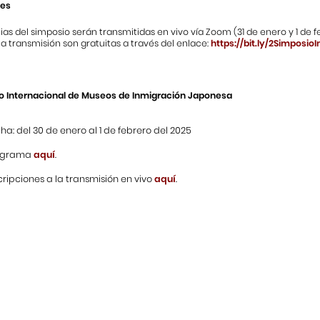
nes
as del simposio serán transmitidas en vivo vía Zoom (31 de enero y 1 de f
a transmisión son gratuitas a través del enlace:
https://bit.ly/2Simposi
io Internacional de Museos de Inmigración Japonesa
ha: del 30 de enero al 1 de febrero del 2025
ograma
aquí
.
cripciones a la transmisión en vivo
aquí
.