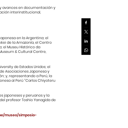
s y avances en documentación y
ción interinstitucional,
 japonesa en la Argentina; el
kkei de la Amazonía, el Centro
a; el Museu Histórico da
l Museum & Cultural Centre,
versity de Estados Unidos; el
 de Asociaciones Japonesa y
; y, representando a Perú, la
onesa al Perú “Carlos Chiyoteru
es japoneses y peruanos y la
 del profesor Toshio Yanagida de
.pe/museo/simposio-