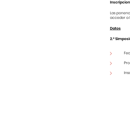
Inscripcio
Las ponenci
acceder a l
Datos
2.° Simpos
Fec
Pr
Ins