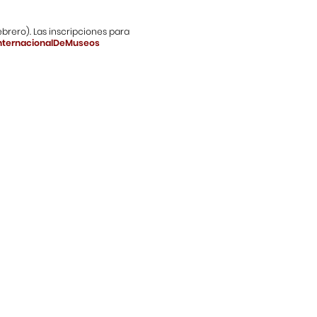
ebrero). Las inscripciones para
oInternacionalDeMuseos