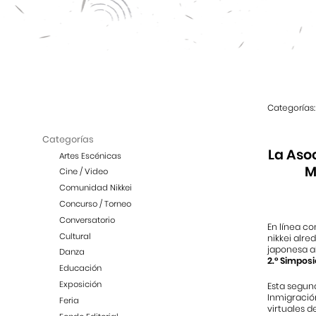
Categorías:
Categorías
La Aso
Artes Escénicas
M
Cine / Video
Comunidad Nikkei
Concurso / Torneo
Conversatorio
En línea co
Cultural
nikkei alre
japonesa al
Danza
2.° Simpos
Educación
Exposición
Esta segund
Inmigració
Feria
virtuales de