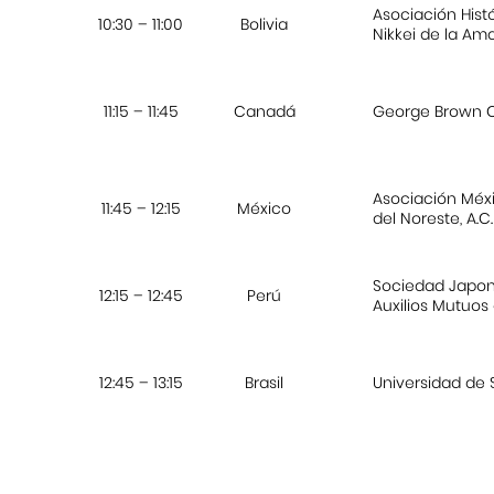
Asociación Histó
10:30 – 11:00
Bolivia
Nikkei de la Am
11:15 – 11:45
Canadá
George Brown C
Asociación Méx
11:45 – 12:15
México
del Noreste, A.C.
Sociedad Japo
12:15 – 12:45
Perú
Auxilios Mutuos
12:45 – 13:15
Brasil
Universidad de 