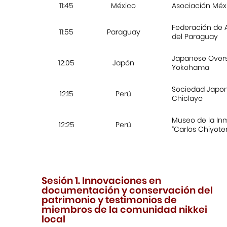
11:45
México
Asociación Méxi
Federación de 
11:55
Paraguay
del Paraguay
Japanese Overs
12:05
Japón
Yokohama
Sociedad Japon
12:15
Perú
Chiclayo
Museo de la In
12:25
Perú
“Carlos Chiyote
Sesión 1. Innovaciones en
documentación y conservación del
patrimonio y testimonios de
miembros de la comunidad nikkei
local