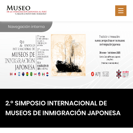
Navegación interna
Nosotros
Inmigración Japonesa
Exposiciones
Actividades
Servicios
Contáctanos
2.º SIMPOSIO INTERNACIONAL DE
MUSEOS DE INMIGRACIÓN JAPONESA
Portal APJ
Centro Cultural Peruano Japonés