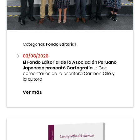
Centro Cultural Peruano Japonés
Cursos
Museo de la Inmigración Japonesa
Categorías:
Fondo Editorial
Fondo Editorial
03/08/2026
El Fondo Editorial de la Asociación Peruano
Japonesa presentó Cartografía ...:
Con
Teatro Peruano Japonés
comentarios de la escritora Carmen Ollé y
la autora
Ver más