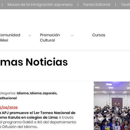
Museo de la Inmigración Japonesa
Fondo Editorial
Teat
Comunidad
Promoción
Cursos
ikkei
Cultural
imas Noticias
ategorías:
Idioma, Idioma Japonés,
stitucional
5/06/2026
a APJ promueve el 1.er Torneo Nacional de
omo Karuta en colegios de Lima:
A través
el programa Gakkō e Ikō del departamento
e Difusión del Idioma...