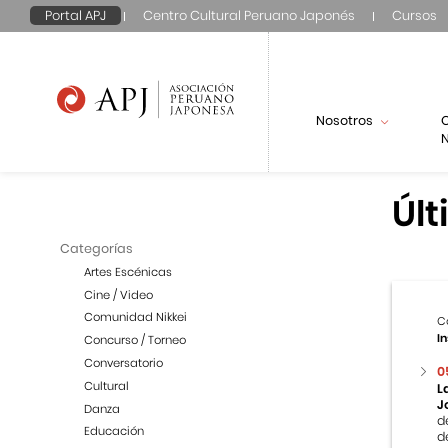
Portal APJ
Centro Cultural Peruano Japonés
Cursos
Nosotros
N
Últ
Categorías
Artes Escénicas
Cine / Video
Comunidad Nikkei
C
In
Concurso / Torneo
Conversatorio
0
Cultural
L
J
Danza
d
Educación
d