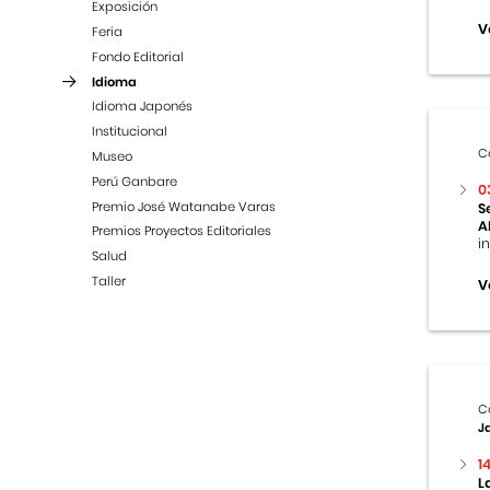
Exposición
V
Feria
Fondo Editorial
Idioma
Idioma Japonés
Institucional
C
Museo
Perú Ganbare
0
Premio José Watanabe Varas
S
A
Premios Proyectos Editoriales
i
Salud
Taller
V
C
J
1
L