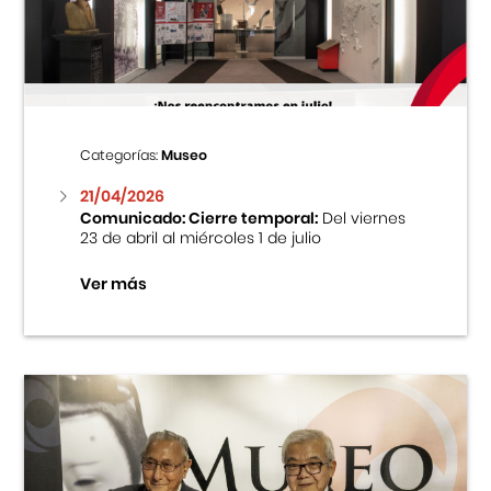
Centro Cultural Peruano Japonés
Cursos
Museo de la Inmigración Japonesa
Categorías:
Museo
Fondo Editorial
21/04/2026
Comunicado: Cierre temporal:
Del viernes
23 de abril al miércoles 1 de julio
Teatro Peruano Japonés
Ver más