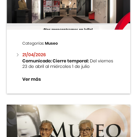
Centro Cultural Peruano Japonés
Cursos
Museo de la Inmigración Japonesa
Categorías:
Museo
Fondo Editorial
21/04/2026
Comunicado: Cierre temporal:
Del viernes
23 de abril al miércoles 1 de julio
Teatro Peruano Japonés
Ver más