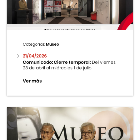
Centro Cultural Peruano Japonés
Cursos
Museo de la Inmigración Japonesa
Categorías:
Museo
Fondo Editorial
21/04/2026
Comunicado: Cierre temporal:
Del viernes
23 de abril al miércoles 1 de julio
Teatro Peruano Japonés
Ver más