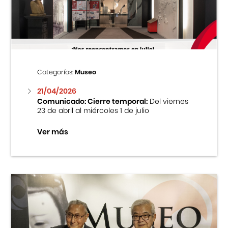
Centro Cultural Peruano Japonés
Cursos
Museo de la Inmigración Japonesa
Categorías:
Museo
Fondo Editorial
21/04/2026
Comunicado: Cierre temporal:
Del viernes
23 de abril al miércoles 1 de julio
Teatro Peruano Japonés
Ver más