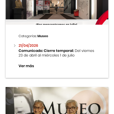
Centro Cultural Peruano Japonés
Cursos
Museo de la Inmigración Japonesa
Categorías:
Museo
Fondo Editorial
21/04/2026
Comunicado: Cierre temporal:
Del viernes
23 de abril al miércoles 1 de julio
Teatro Peruano Japonés
Ver más