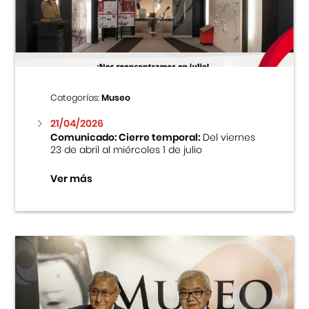
Centro Cultural Peruano Japonés
Cursos
Museo de la Inmigración Japonesa
Categorías:
Museo
Fondo Editorial
21/04/2026
Comunicado: Cierre temporal:
Del viernes
23 de abril al miércoles 1 de julio
Teatro Peruano Japonés
Ver más