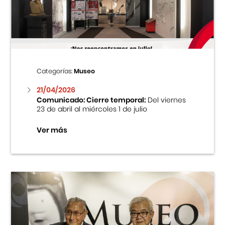
Centro Cultural Peruano Japonés
Cursos
Museo de la Inmigración Japonesa
Categorías:
Museo
Fondo Editorial
21/04/2026
Comunicado: Cierre temporal:
Del viernes
23 de abril al miércoles 1 de julio
Teatro Peruano Japonés
Ver más