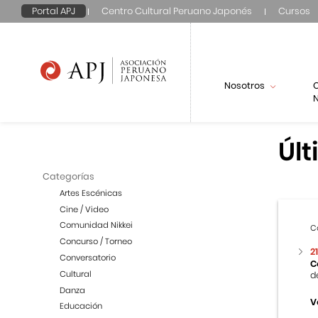
Portal APJ
Centro Cultural Peruano Japonés
Cursos
Nosotros
N
Últ
Categorías
Artes Escénicas
Cine / Video
Comunidad Nikkei
C
Concurso / Torneo
2
Conversatorio
C
Cultural
d
Danza
V
Educación