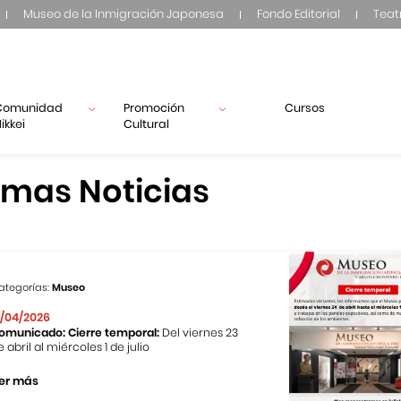
Museo de la Inmigración Japonesa
Fondo Editorial
Teat
Comunidad
Promoción
Cursos
ikkei
Cultural
imas Noticias
ategorías:
Museo
1/04/2026
omunicado: Cierre temporal:
Del viernes 23
e abril al miércoles 1 de julio
er más