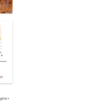
ágina
»