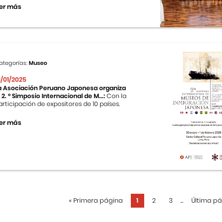
er más
ategorías:
Museo
5/01/2025
a Asociación Peruano Japonesa organiza
l 2. ° Simposio Internacional de M...:
Con la
articipación de expositores de 10 países.
er más
«
Primera página
1
2
3
...
Última p