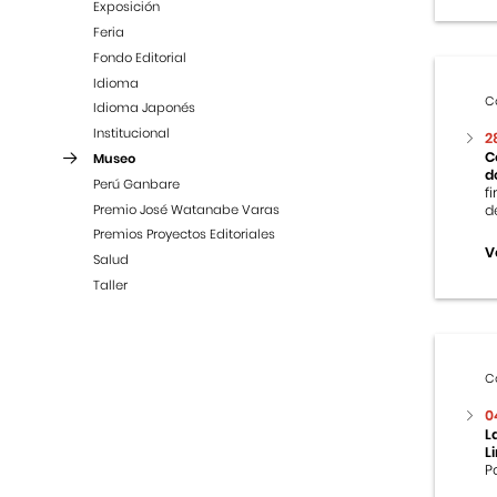
Exposición
Feria
Fondo Editorial
Idioma
C
Idioma Japonés
Institucional
2
C
Museo
d
Perú Ganbare
f
Premio José Watanabe Varas
d
Premios Proyectos Editoriales
V
Salud
Taller
C
0
L
L
P