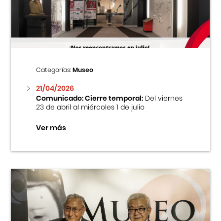
Centro Cultural Peruano Japonés
Cursos
Museo de la Inmigración Japonesa
Categorías:
Museo
Fondo Editorial
21/04/2026
Comunicado: Cierre temporal:
Del viernes
23 de abril al miércoles 1 de julio
Teatro Peruano Japonés
Ver más