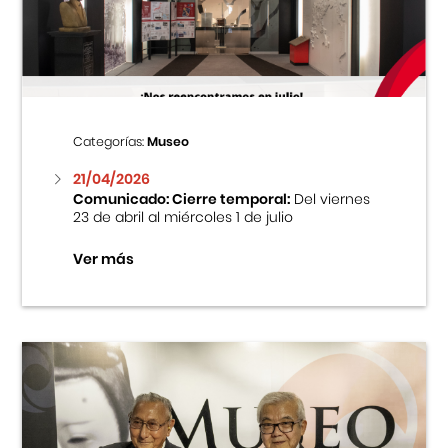
Centro Cultural Peruano Japonés
Cursos
Museo de la Inmigración Japonesa
Categorías:
Museo
Fondo Editorial
21/04/2026
Comunicado: Cierre temporal:
Del viernes
23 de abril al miércoles 1 de julio
Teatro Peruano Japonés
Ver más