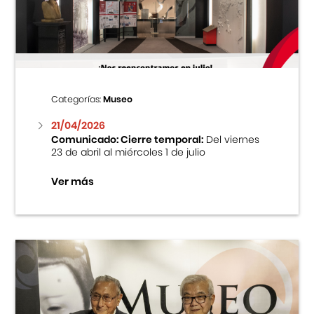
Centro Cultural Peruano Japonés
Cursos
Museo de la Inmigración Japonesa
Categorías:
Museo
Fondo Editorial
21/04/2026
Comunicado: Cierre temporal:
Del viernes
23 de abril al miércoles 1 de julio
Teatro Peruano Japonés
Ver más