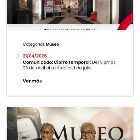
Centro Cultural Peruano Japonés
Cursos
Museo de la Inmigración Japonesa
Categorías:
Museo
Fondo Editorial
21/04/2026
Comunicado: Cierre temporal:
Del viernes
23 de abril al miércoles 1 de julio
Teatro Peruano Japonés
Ver más