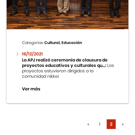
Cursos
Museo de la Inmigración Japonesa
Fondo Editorial
Categorías:
Cultural, Educación
16/12/2021
Teatro Peruano Japonés
La APJ realizó ceremonia de clausura de
proyectos educativos y culturales qu...:
Los
proyectos estuvieron dirigidos a la
comunidad nikkei
Ver más
«
1
2
»