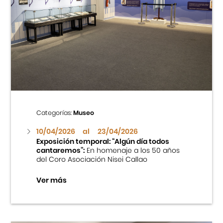
Cursos
Museo de la Inmigración Japonesa
Fondo Editorial
Teatro Peruano Japonés
Categorías:
Museo
10/04/2026
al
23/04/2026
Exposición temporal: “Algún día todos
cantaremos”:
En homenaje a los 50 años
del Coro Asociación Nisei Callao
Ver más