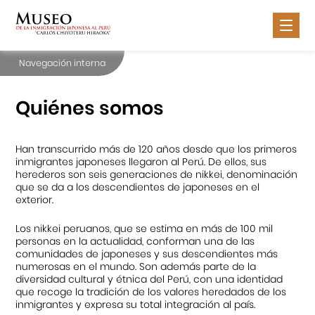
Navegación interna
Nosotros
Inmigración Japonesa
Quiénes somos
Exposiciones
Han transcurrido más de 120 años desde que los primeros
Actividades
inmigrantes japoneses llegaron al Perú. De ellos, sus
herederos son seis generaciones de nikkei, denominación
Servicios
que se da a los descendientes de japoneses en el
exterior.
Contáctanos
Los nikkei peruanos, que se estima en más de 100 mil
personas en la actualidad, conforman una de las
comunidades de japoneses y sus descendientes más
numerosas en el mundo. Son además parte de la
diversidad cultural y étnica del Perú, con una identidad
Portal APJ
que recoge la tradición de los valores heredados de los
inmigrantes y expresa su total integración al país.
Centro Cultural Peruano Japonés