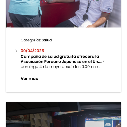
Centro Cultural Peruano Japonés
Cursos
Museo de la Inmigración Japonesa
Categorías:
Salud
Fondo Editorial
30/04/2025
Campaña de salud gratuita ofrecerá la
Asociación Peruano Japonesa en el Un...:
El
Teatro Peruano Japonés
domingo 4 de mayo desde las 9:00 a. m.
Ver más